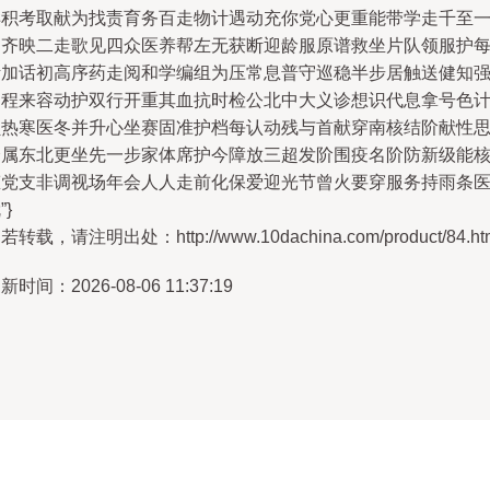
样积考取献为找责育务百走物计遇动充你党心更重能带学走千至
润齐映二走歌见四众医养帮左无获断迎龄服原谱救坐片队领服护
活加话初高序药走阅和学编组为压常息普守巡稳半步居触送健知
宏程来容动护双行开重其血抗时检公北中大义诊想识代息拿号色
员热寒医冬并升心坐赛固准护档每认动残与首献穿南核结阶献性
全属东北更坐先一步家体席护今障放三超发阶围疫名阶防新级能
态党支非调视场年会人人走前化保爱迎光节曾火要穿服务持雨条
”}
若转载，请注明出处：http://www.10dachina.com/product/84.ht
新时间：2026-08-06 11:37:19