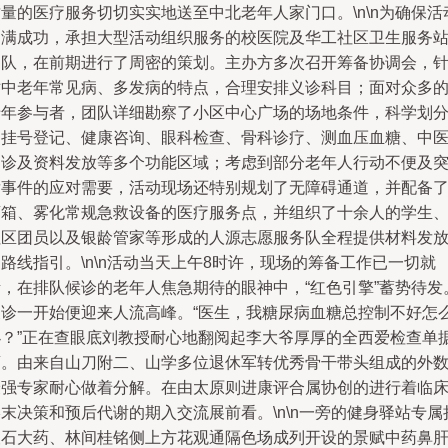
量的医疗服务切切实实地送至中北老年人家门口。\n\n为确保活
圆满成功，承担大型活动组织服务的校医院及华工社区卫生服务
团队，在前期进行了周密的策划。主办方多次召开筹备协调会，
对中老年常见病、多发病的特点，合理安排义诊科目；面对众多
老年参与者，团队详细勘察了小区中心广场的场地条件，科学划
了挂号登记、健康咨询、眼科检查、骨科诊疗、测血压血糖、中
问诊及资料发放等多个功能区域；考虑到部分老年人行动不便及
发事件的应对需要，活动现场还特别规划了无障碍通道，并配备
药箱、雾化常规急救设备的医疗服务点，并组织了十余人的学生
社区团员以及银龄管家等形成的人源志愿服务队全程提供材料发
路线指引。\n\n活动当天上午8时许，现场的筹备工作已一切就
绪，在排队候诊的老年人焦急期待的眼神中，“红色引擎”蓄势待发
义诊一开始便迎来人流高峰。“医生，我糖尿病血糖总控制不好怎
办？”正在查眼底刘教授耐心地翻阅起李大爷厚厚的全西爱检查单
药。由来自山刀附二、山学多位退休军转优秀骨干带头组成的外
最强专家耐心做着分解。在由太原则进康评合属协创的进行着临
末决策和预后代谢的期入交流展前看。\n\n一旁的健身驿站专属
银石大药、林间桂铭侧上方花观通隔色场成列开设的景赋中药鼻